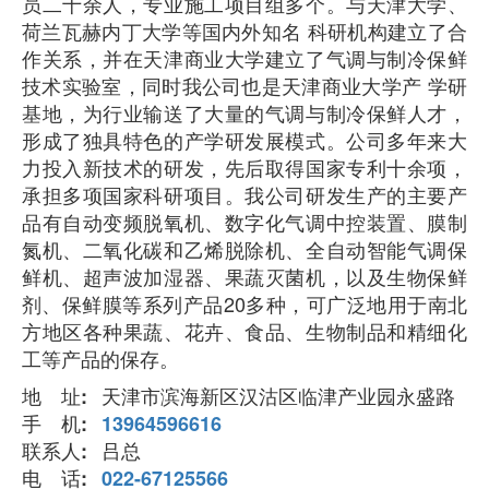
员二十余人，专业施工项目组多个。与天津大学、
荷兰瓦赫内丁大学等国内外知名 科研机构建立了合
作关系，并在天津商业大学建立了气调与制冷保鲜
技术实验室，同时我公司也是天津商业大学产 学研
基地，为行业输送了大量的气调与制冷保鲜人才，
形成了独具特色的产学研发展模式。公司多年来大
力投入新技术的研发，先后取得国家专利十余项，
承担多项国家科研项目。我公司研发生产的主要产
品有自动变频脱氧机、数字化气调中控装置、膜制
氮机、二氧化碳和乙烯脱除机、全自动智能气调保
鲜机、超声波加湿器、果蔬灭菌机，以及生物保鲜
剂、保鲜膜等系列产品20多种，可广泛地用于南北
方地区各种果蔬、花卉、食品、生物制品和精细化
工等产品的保存。
地 址:
天津市滨海新区汉沽区临津产业园永盛路
手 机:
13964596616
联系人:
吕总
电 话:
022-67125566