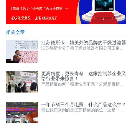
相关文章
江苏德斯卡：媲美外资品牌的干燥过滤器
江苏德斯卡分子筛干燥过滤器有限公司王奎董
事长介绍：德斯卡液管干燥过滤器，具有较低
流通阻力和较强吸附能…
更高精度，更长寿命！这家控制器企业又
给行业带来惊喜！
产品精度如何？稳定性高不高？外观是否精
致？压力控制器也有大学问！看这家控制器企
业如何把握市场，征服诸…
一年节省三个月电费，什么产品这么牛？
现在我们来到的是江苏精创的展位，这是一家
拥有多年冷链物流网研发与配套经验的企业，
看看他们这次带来了什…