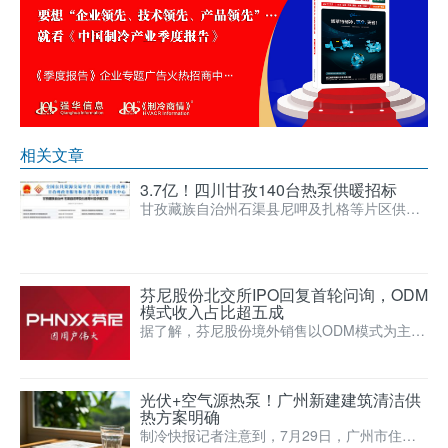
相关文章
3.7亿！四川甘孜140台热泵供暖招标
甘孜藏族自治州石渠县尼呷及扎格等片区供暖
工程招标，项目估算总投资3.7554亿，建筑总
面积34048…
芬尼股份北交所IPO回复首轮问询，ODM
模式收入占比超五成
据了解，芬尼股份境外销售以ODM模式为主，
主要客户为HAYWARD集团、FLUIDRA集团、
EVO集…
光伏+空气源热泵！广州新建建筑清洁供
热方案明确
制冷快报记者注意到，7月29日，广州市住建