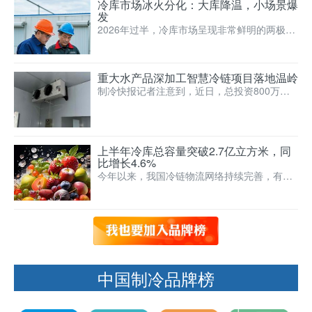
冷库市场冰火分化：大库降温，小场景爆
发
2026年过半，冷库市场呈现非常鲜明的两极格
局：大型公共冷库新建项目整体回落，而生鲜
冷库、海鲜机、小…
重大水产品深加工智慧冷链项目落地温岭
制冷快报记者注意到，近日，总投资800万美
元、年产1万吨的水产品深加工智慧冷链项目正
式落地温岭。
上半年冷库总容量突破2.7亿立方米，同
比增长4.6%
今年以来，我国冷链物流网络持续完善，有效
降低了生鲜产品的流通损耗，更好满足百姓消
费需求。截至今年6月…
中国制冷品牌榜