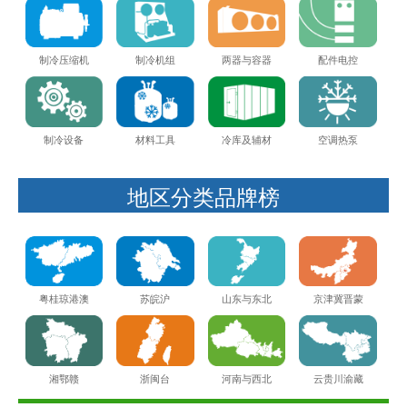
制冷压缩机
制冷机组
两器与容器
配件电控
制冷设备
材料工具
冷库及辅材
空调热泵
地区分类品牌榜
粤桂琼港澳
苏皖沪
山东与东北
京津冀晋蒙
湘鄂赣
河南与西北
云贵川渝藏
浙闽台