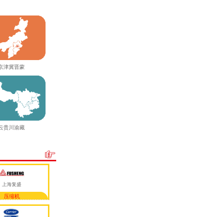
京津冀晋蒙
云贵川渝藏
上海复盛
压缩机