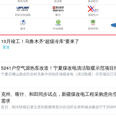
焦作水星
佐冰寒
新乡科兰
利菲尔特滤器
顺为
洛阳先力
银河
中信裕隆
郑州华安
10月竣工！乌鲁木齐“超级冷库”要来了
置顶
5241户空气源热泵改造！宁夏煤改电清洁取暖示范项目
宁夏石嘴山惠农区农村无集中供热区域煤改电（清洁取暖）示范项目已
总估算投资11805…
克州、喀什、和田同步试点，新疆煤改电工程采购意向
需求
近日，制冷快报记者注意到新疆维吾尔自治区住房和城乡建设厅于2026年
7月政府采购意…