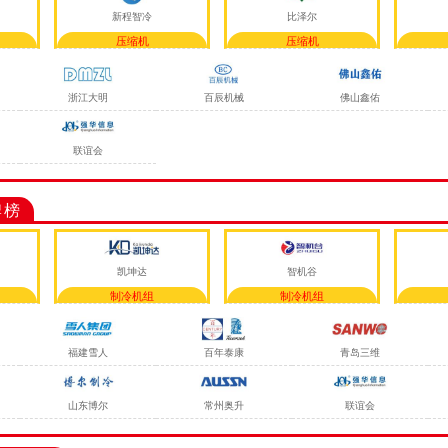
新程智冷
比泽尔
压缩机
压缩机
浙江大明
百辰机械
佛山鑫佑
联谊会
牌榜
凯坤达
智机谷
制冷机组
制冷机组
福建雪人
百年泰康
青岛三维
山东博尔
常州奥升
联谊会