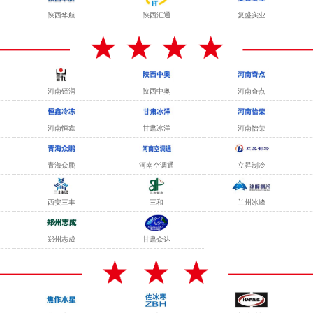
陕西华航
陕西汇通
复盛实业
河南铎润
陕西中奥
河南奇点
河南恒鑫
甘肃冰洋
河南怡荣
青海众鹏
河南空调通
立昇制冷
西安三丰
三和
兰州冰峰
郑州志成
甘肃众达