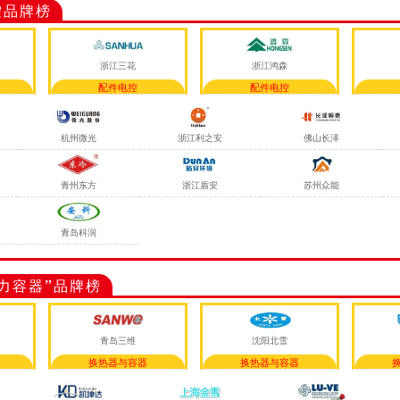
控品牌榜
浙江三花
浙江鸿森
配件电控
配件电控
杭州微光
浙江利之安
佛山长泽
青州东方
浙江盾安
苏州众能
青岛科润
力容器”品牌榜
青岛三维
沈阳北雪
换热器与容器
换热器与容器