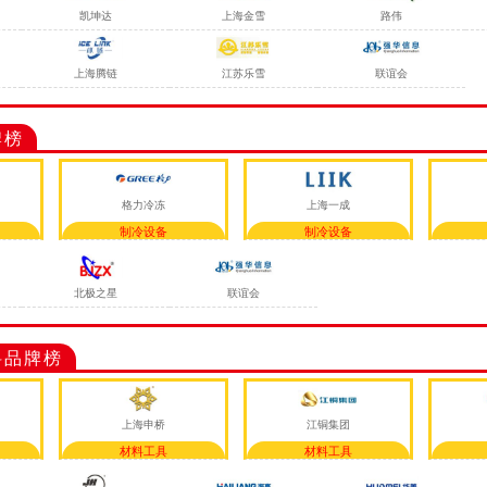
凯坤达
上海金雪
路伟
上海腾链
江苏乐雪
联谊会
牌榜
格力冷冻
上海一成
制冷设备
制冷设备
北极之星
联谊会
料品牌榜
上海申桥
江铜集团
材料工具
材料工具