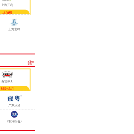
上海开利
压缩机
上海北峰
百雪冰工
制冷机组
广东冰杉
《制冷报告》