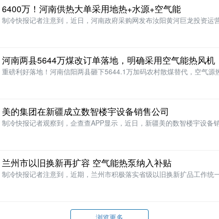
6400万！河南供热大单采用地热+水源+空气能
制冷快报记者注意到，近日，河南政府采购网发布汝阳黄河巨龙投资运营
6年8至9月政府采…
河南两县5644万煤改订单落地，明确采用空气能热风机
重磅利好落地！河南信阳两县砸下5644.1万加码农村散煤替代，空气源
主角。?
美的集团在新疆成立数智楼宇设备销售公司
制冷快报记者观察到，企查查APP显示，近日，新疆美的数智楼宇设备
法定代表人为林威华
兰州市以旧换新再扩容 空气能热泵纳入补贴
制冷快报记者注意到，近期，兰州市积极落实省级以旧换新扩品工作统
策，拓宽家电补贴覆盖…
浏览更多