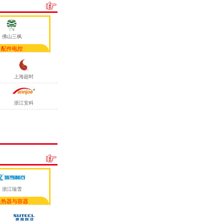
佛山三枫
配件电控
上海超时
浙江安科
浙江瑞雪
换热器与容器