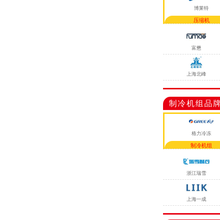
博莱特
压缩机
富懋
上海北峰
制冷机组品
格力冷冻
制冷机组
浙江瑞雪
上海一成