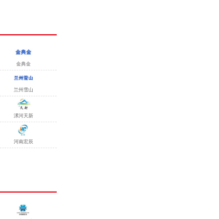
金典金
兰州雪山
漯河天新
河南宏辰