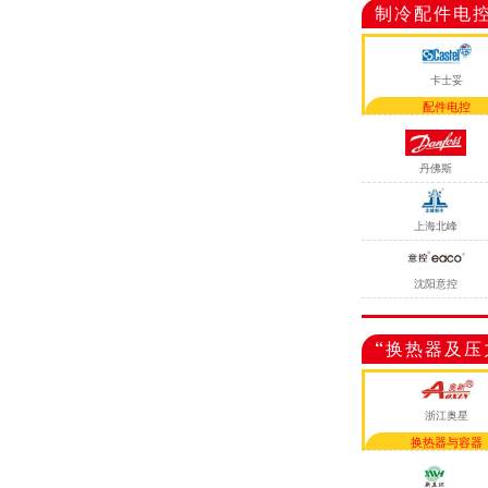
制冷配件电
卡士妥
配件电控
丹佛斯
上海北峰
沈阳意控
“换热器及压
浙江奥星
换热器与容器