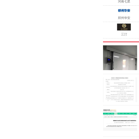
河南七星
郑州华安
三汀