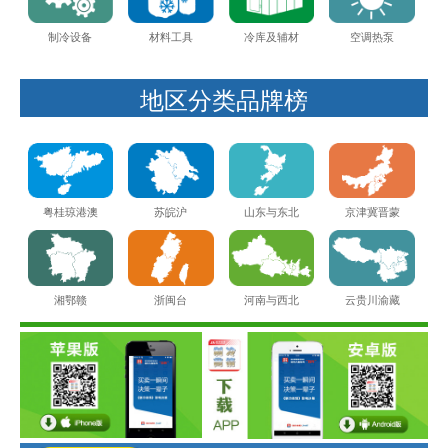
制冷设备
材料工具
冷库及辅材
空调热泵
地区分类品牌榜
粤桂琼港澳
苏皖沪
山东与东北
京津冀晋蒙
湘鄂赣
河南与西北
云贵川渝藏
浙闽台