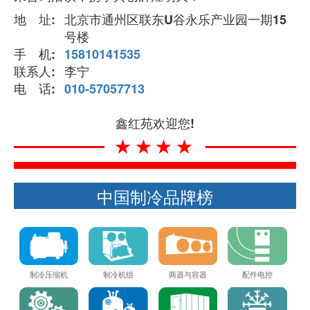
地 址:
北京市通州区联东U谷永乐产业园一期15
号楼
手 机:
15810141535
联系人:
李宁
电 话:
010-57057713
鑫红苑欢迎您!
★★★★
中国制冷品牌榜
制冷压缩机
制冷机组
两器与容器
配件电控