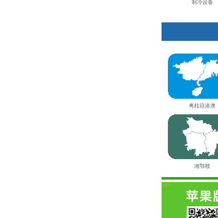
制冷设备
粤桂琼港澳
湘鄂赣