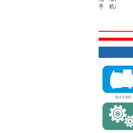
手 机:
制冷压缩机