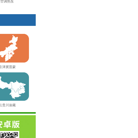
空调热泵
京津冀晋蒙
云贵川渝藏