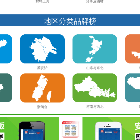
材料工具
冷库及辅材
地区分类品牌榜
苏皖沪
山东与东北
河南与西北
浙闽台