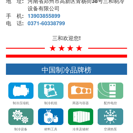
地 址:
河南省郑州市高新区青杨街38号三和制冷
设备有限公司
手 机:
13903855899
电 话:
0371-60338799
三和欢迎您!
★★★★
中国制冷品牌榜
制冷压缩机
制冷机组
两器与容器
配件电控
制冷设备
材料工具
冷库及辅材
空调热泵