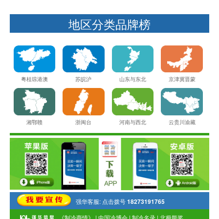
地区分类品牌榜
粤桂琼港澳
苏皖沪
山东与东北
京津冀晋蒙
湘鄂赣
河南与西北
云贵川渝藏
浙闽台
强华客服: 点击拨号
18273191765
《制冷商情》 | 中国冷博会 |
制冷名录
|
北极熊奖