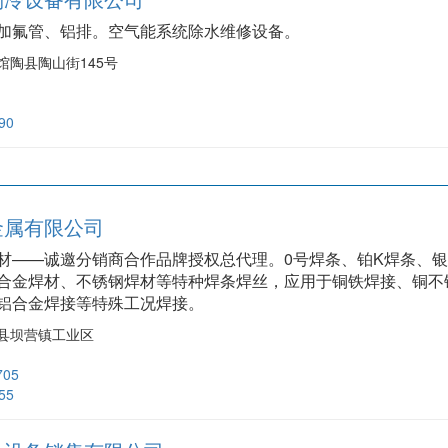
加氟管、铝排。空气能系统除水维修设备。
馆陶县陶山街145号
90
金属有限公司
材——诚邀分销商合作品牌授权总代理。0号焊条、铂K焊条、
合金焊材、不锈钢焊材等特种焊条焊丝，应用于铜铁焊接、铜不
铝合金焊接等特殊工况焊接。
县坝营镇工业区
705
55