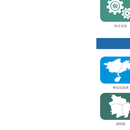
制冷设备
粤桂琼港澳
湘鄂赣