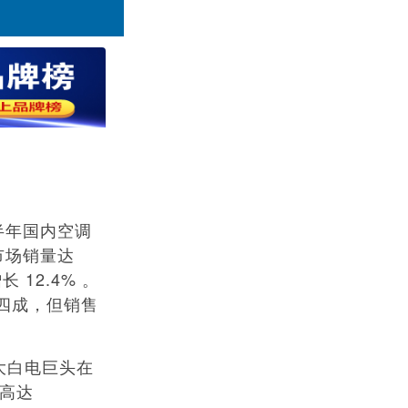
半年国内空调
市场销量达
 12.4% 。
四成，但销售
大白电巨头在
是高达