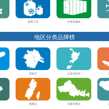
材料工具
冷库及辅材
地区分类品牌榜
苏皖沪
山东与东北
河南与西北
浙闽台