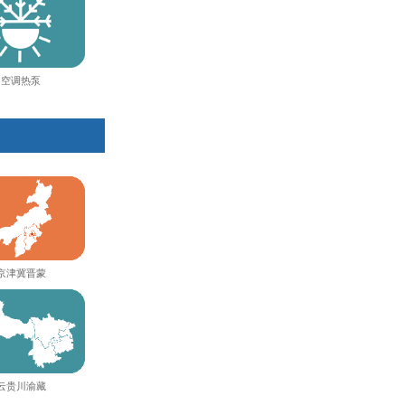
空调热泵
京津冀晋蒙
云贵川渝藏