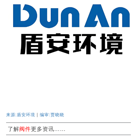
来源:盾安环境
|
编审:贾晓晓
了解
阀件
更多资讯……