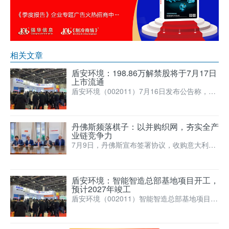
相关文章
盾安环境：198.86万解禁股将于7月17日
上市流通
盾安环境（002011）7月16日发布公告称，公
司部分限售股即将解禁上市，本次解除限售股
份的数量为1…
丹佛斯频落棋子：以并购织网，夯实全产
业链竞争力
7月9日，丹佛斯宣布签署协议，收购意大利知
名软管与配件制造商阿法格玛（Alfagomm
a）。
盾安环境：智能智造总部基地项目开工，
预计2027年竣工
盾安环境（002011）智能智造总部基地项目在
浙江省诸暨市开发区举行开工仪式。该项目已
于2025年9…