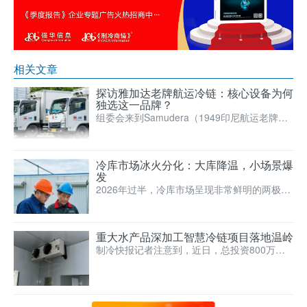
相关文章
探访雅加达老牌航运冷链：核心设备为何
独选这一品牌？
组委会来到Samudera（1949印尼航运老牌）×
JWD（1979泰国物流龙头）合资冷链公司ACL
冷库市场冰火分化：大库降温，小场景爆
发
2026年过半，冷库市场呈现非常鲜明的两极格
局：大型公共冷库新建项目整体回落，而生鲜
冷库、海鲜机、小…
重大水产品深加工智慧冷链项目落地温岭
制冷快报记者注意到，近日，总投资800万美
元、年产1万吨的水产品深加工智慧冷链项目正
式落地温岭。