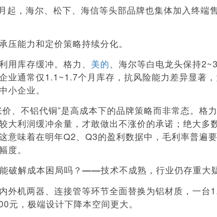
月起，海尔、松下、海信等头部品牌也集体加入终端
压能力和定价策略持续分化。
用库存缓冲。格力、
美的
、海尔等白电龙头保持2~
企业通常仅1.1~1.7个月库存，抗风险能力差异显著
中小企业。
价、不铝代铜”是高成本下的品牌策略而非常态。格力
较大利润缓冲余量，才敢做出不涨价的承诺；绝大多
这意味着在明年Q2、Q3的盈利数据中，毛利率普遍要面
幅度。
”能破解成本困局吗？——技术不成熟，行业仍存重大
机两器、连接管等环节全面替换为铝材质，一台1.
~300元，极端设计下降本空间更大。