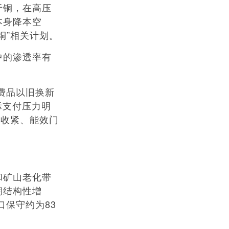
于铜，在高压
本身降本空
铜”相关计划。
中的渗透率有
费品以旧换新
际支付压力明
限收紧、能效门
和矿山老化带
期结构性增
口保守约为83