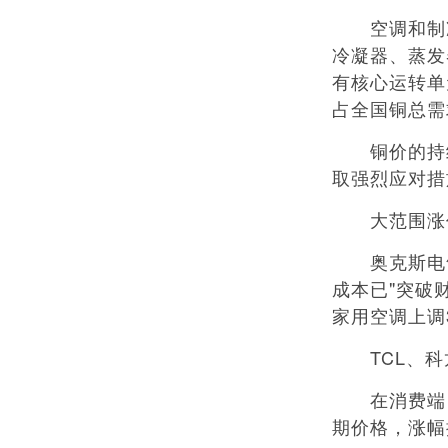
空调和制冷行
冷凝器、蒸发
有核心运转单
占全国铜总需
铜价的持续
取强烈应对措
大范围涨价
奥克斯电气发
成本已"突破财
家用空调上调
TCL、科龙
在消费端，
期价格，涨幅