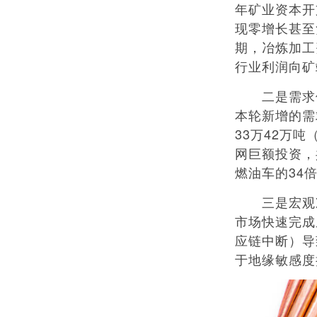
年矿业资本开
现零增长甚至负
期，冶炼加工
行业利润向矿
二是需求侧
本轮新增的需
33万42万
网巨额投资，
燃油车的34
三是宏观冲
市场快速完成
应链中断）导
于地缘敏感度