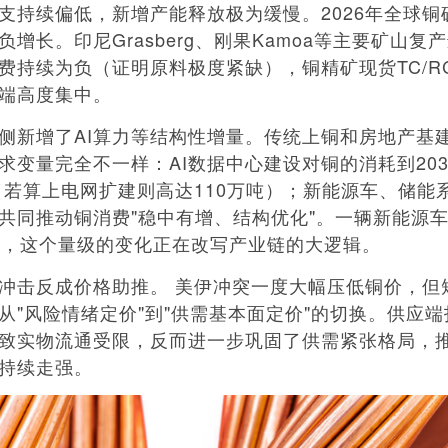
支持续偏低，新增产能释放极为缓慢。2026年全球铜
增长。印尼Grasberg、刚果Kamoa等主要矿山复
费持续为负（证明原料极度紧缺），铜精矿现货TC/R
端高度集中。
新增了AI算力等结构性增量。传统上铜和房地产基
求变量完全不一样：AI数据中心建设对铜的消耗到20
吨（若算上电网扩建则高达110万吨）；新能源车、储能
共同推动铜消费"稳中有增、结构优化"。一辆新能源
倍，这个量级的变化正在改写产业链的大逻辑。
击反成价格助推。 美伊冲突一度大幅压低铜价，但
从"风险情绪定价"到"供需基本面定价"的切换。供应
致实物流通受限，反而进一步巩固了供需紧张格局，
持续走强。