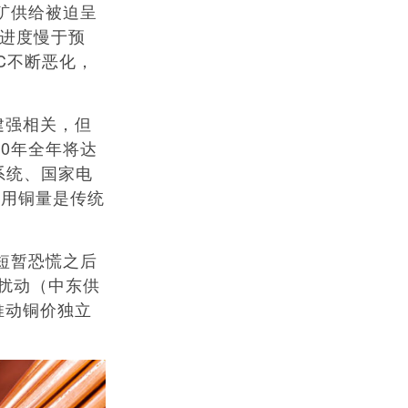
矿供给被迫呈
产进度慢于预
C不断恶化，
建强相关，但
30年全年将达
系统、国家电
车用铜量是传统
短暂恐慌之后
端扰动（中东供
推动铜价独立