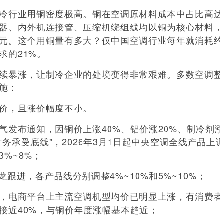
业用铜密度极高。铜在空调原材料成本中占比高达2
器、内外机连接管、压缩机绕组线均以铜为核心材料
元。这个用铜量有多大？仅中国空调行业每年就消耗约
求的21%。
暴涨，让制冷企业的处境变得非常艰难。多数空调
施：
，且涨价幅度不小。
布通知，因铜价上涨40%、铝价涨20%、制冷剂涨
务承受底线"，2026年3月1日起中央空调全线产品上调
3%~8%；
跟进，各产品线分别调整4%~10%和5%~10%；
电商平台上主流空调机型均价已明显上涨，有消费
接近40%，与铜价年度涨幅基本趋近；