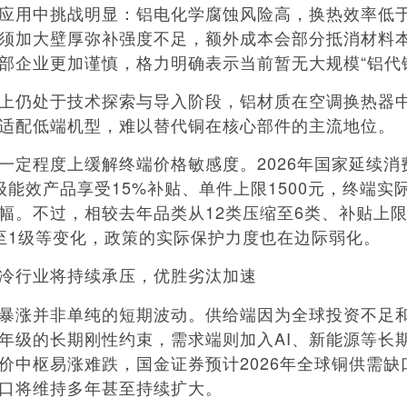
用中挑战明显：铝电化学腐蚀风险高，换热效率低
须加大壁厚弥补强度不足，额外成本会部分抵消材料
部企业更加谨慎，格力明确表示当前暂无大规模“铝代
仍处于技术探索与导入阶段，铝材质在空调换热器
适配低端机型，难以替代铜在核心部件的主流地位。
程度上缓解终端价格敏感度。2026年国家延续消
级能效产品享受15%补贴、单件上限1500元，终端实
幅。不过，相较去年品类从12类压缩至6类、补贴上
至1级等变化，政策的实际保护力度也在边际弱化。
冷行业将持续承压，优胜劣汰加速
涨并非单纯的短期波动。供给端因为全球投资不足
年级的长期刚性约束，需求端则加入AI、新能源等长
价中枢易涨难跌，国金证券预计2026年全球铜供需缺
口将维持多年甚至持续扩大。