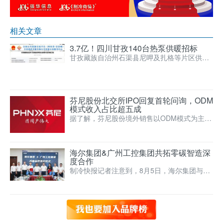
相关文章
3.7亿！四川甘孜140台热泵供暖招标
甘孜藏族自治州石渠县尼呷及扎格等片区供暖
工程招标，项目估算总投资3.7554亿，建筑总
面积34048…
芬尼股份北交所IPO回复首轮问询，ODM
模式收入占比超五成
据了解，芬尼股份境外销售以ODM模式为主，
主要客户为HAYWARD集团、FLUIDRA集团、
EVO集…
海尔集团&广州工控集团共拓零碳智造深
度合作
制冷快报记者注意到，8月5日，海尔集团与广
州工控集团正式签署战略合作协议。双方在多
年项目合作的基础上…