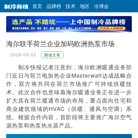
首页
品牌榜
技术
地区
冷博会
海尔联手荷兰企业加码欧洲热泵市场
2026-06-03
朗读文章
制冷快报记者注意到，海尔欧洲暖通业务部
门近日与荷兰电加热企业Masterwatt达成战略合
作，双方将共同在荷兰市场推广可持续供暖技
术。此次合作也意味着海尔暖通业务正在进一步
扩大其在荷兰暖通市场的布局，重点面向住宅和
商业建筑领域的HVAC（供暖、通风与空调）系
统。根据合作内容，首阶段将主要推广海尔空气
源热泵和热泵热水器产品。