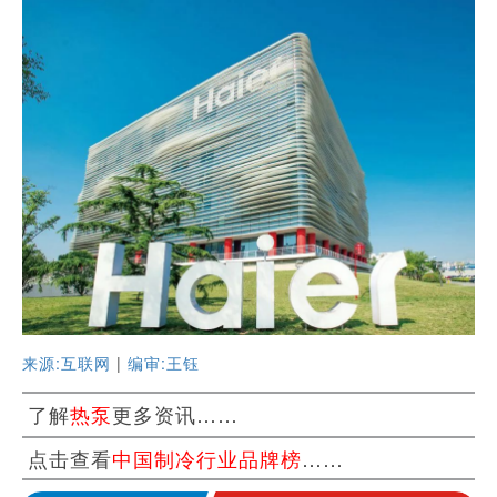
来源:互联网
|
编审:王钰
了解
热泵
更多资讯……
点击查看
中国制冷行业品牌榜
……