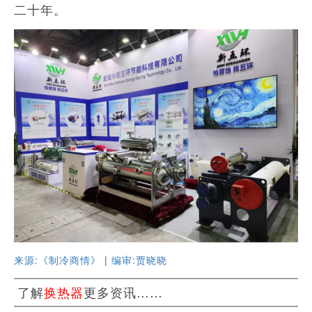
二十年。
来源:《制冷商情》
|
编审:贾晓晓
了解
换热器
更多资讯……