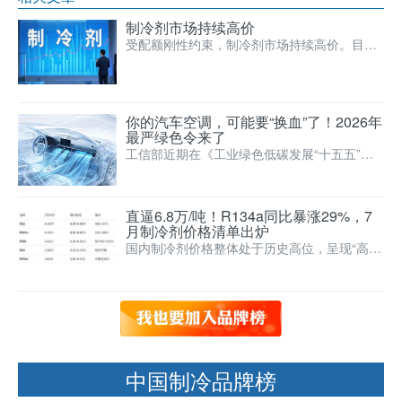
制冷剂市场持续高价
受配额刚性约束，制冷剂市场持续高价。目前
市场总体需求处于弱势
你的汽车空调，可能要“换血”了！2026年
最严绿色令来了
工信部近期在《工业绿色低碳发展“十五五”规
划》中提出，要制定汽车有害物质限制使用国
家标准，并开展汽车…
直逼6.8万/吨！R134a同比暴涨29%，7
月制冷剂价格清单出炉
国内制冷剂价格整体处于历史高位，呈现“高位
企稳、长协续涨”的态势。其中，R32和R134a
等核心品种…
中国制冷品牌榜