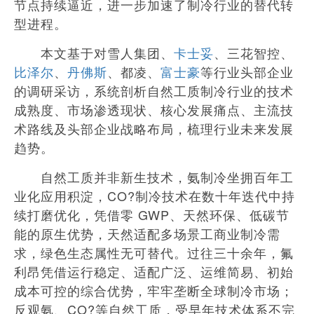
节点持续逼近，进一步加速了制冷行业的替代转
型进程。
本文基于对雪人集团、
卡士妥
、三花智控、
比泽尔
、
丹佛斯
、都凌、
富士豪
等行业头部企业
的调研采访，系统剖析自然工质制冷行业的技术
成熟度、市场渗透现状、核心发展痛点、主流技
术路线及头部企业战略布局，梳理行业未来发展
趋势。
自然工质并非新生技术，氨制冷坐拥百年工
业化应用积淀，CO?制冷技术在数十年迭代中持
续打磨优化，凭借零 GWP、天然环保、低碳节
能的原生优势，天然适配多场景工商业制冷需
求，绿色生态属性无可替代。过往三十余年，氟
利昂凭借运行稳定、适配广泛、运维简易、初始
成本可控的综合优势，牢牢垄断全球制冷市场；
反观氨、CO?等自然工质，受早年技术体系不完