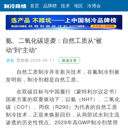
首页
品牌榜
技术
地区
冷博会
氨、二氧化碳逆袭：自然工质从“被
动”到“主动”
贾晓晓
2026-06-11
原创
朗读文章
自然工质制冷并非新兴技术，在氟制冷剂被
发明前，制冷剂都是自然工质。
在双碳目标与中国履行《蒙特利尔议定书》
国家方案的双重驱动下，以氨（NH?）、二氧化
碳（CO?）、丙烷（R290）为代表的自然工质
制冷技术，正迎来焕新回归，从局部试水到主流
渗透的历史性拐点。2029年高GWP制冷剂禁用