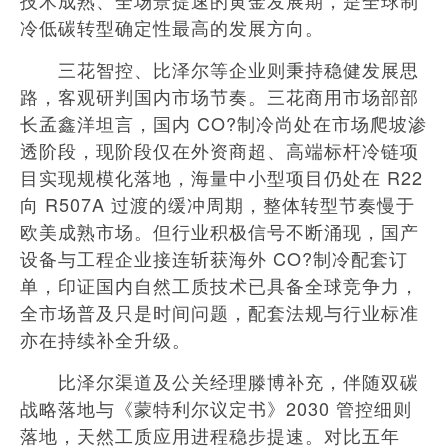
技术成熟、全场景提速的黄金发展期，是全球制
冷低碳转型确定性最高的发展方向。
三花智控、比泽尔等企业则秉持稳健发展思
路，客观研判国内市场节奏。三花商用市场部部
长孟鑫洋坦言，国内 CO?制冷尚处在市场爬坡渗
透阶段，现阶段仅在外资商超、高端标杆冷链项
目实现规模化落地，海量中小型项目仍处在 R22
向 R507A 过渡的缓冲周期，整体转型节奏慢于
欧美成熟市场。但行业积极信号不断涌现，国产
设备与工程企业接连斩获海外 CO?制冷配套订
单，印证国内自然工质技术已具备全球竞争力，
全市场普及只是时间问题，配套法规与行业标准
亦在持续补全升级。
比泽尔渠道及公关经理滕博补充，伴随双碳
战略落地与《蒙特利尔议定书》2030 管控细则
落地，天然工质应用进程稳步提速。对比五年