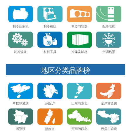
制冷压缩机
制冷机组
两器与容器
配件电控
制冷设备
材料工具
冷库及辅材
空调热泵
地区分类品牌榜
粤桂琼港澳
苏皖沪
山东与东北
京津冀晋蒙
湘鄂赣
河南与西北
云贵川渝藏
浙闽台