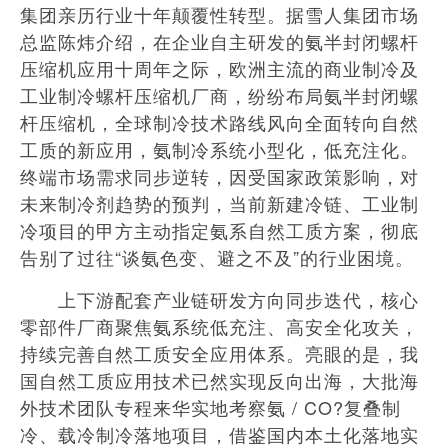
集团亲历行业十年颠覆性转型。据雪人集团市场
总监陈炜介绍，在企业自主研发的氨半封闭螺杆
压缩机应用十周年之际，欧洲主流的商业制冷及
工业制冷螺杆压缩机厂商，纷纷布局氨半封闭螺
杆压缩机，全球制冷技术路线风向全面转向自然
工质的新应用，氨制冷系统小型化，低充注化。
终端市场需求同步逆转，因受国家政策影响，对
未来制冷剂趋势的预判，当前新建冷链、工业制
冷项目的甲方主动指定氨系自然工质方案，彻底
告别了过往“谈氨色变、避之不及”的行业困境。
上下游配套产业链研发方向同步迭代，核心
零部件厂商聚焦氨系统低充注、高安全化攻关，
持续完善自然工质安全应用体系。亮眼的是，我
国自然工质应用技术已然实现反向出海，大批海
外技术团队专程来华实地考察氨 / CO?复叠制
冷、载冷制冷落地项目，借鉴国内本土化落地实