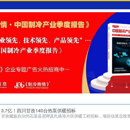
3.7亿！四川甘孜140台热泵供暖招标
甘孜藏族自治州石渠县尼呷及扎格等片区供暖工程招标，项目估算总投资3.
总面积34048…