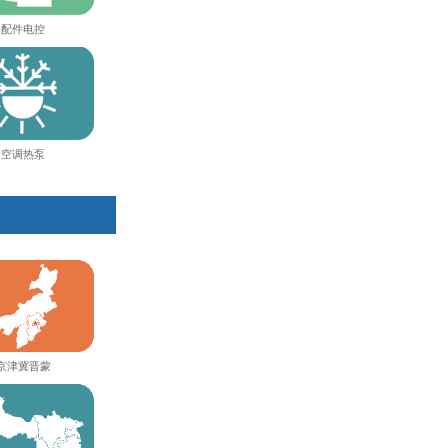
配件电控
空调热泵
京津冀晋蒙