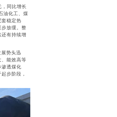
元，同比增长
石油化工、煤
配套稳定热
逐步放缓。整
续还有持续增
发展势头迅
大、能效高等
步渗透煤化
于起步阶段，