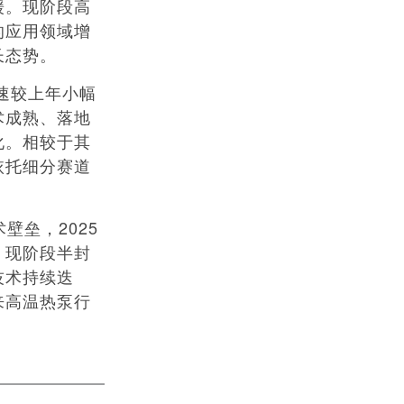
缓。现阶段高
的应用领域增
长态势。
增速较上年小幅
术成熟、落地
化。相较于其
依托细分赛道
垒，2025
。现阶段半封
技术持续迭
来高温热泵行